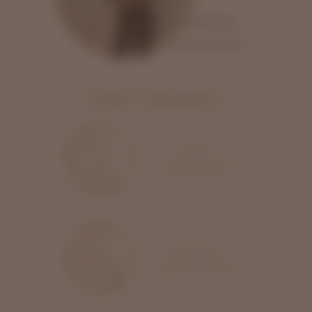
Яна
Соседская
7 років досвіду
Наші переваги
Зручне
розташування
Досвід та
професіоналізм