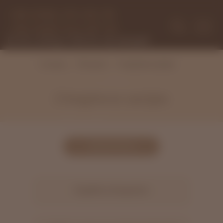
+38 (096) 251-69-39
+38 (068) 943-87-92
Вт-Сб з 9.00 до 19.00, Пн., Нд. вихідний
Послуги
Старіння шкіри
Головна
Старіння шкіри
ЗАПИСАТИСЬ
Карбоксітерапія