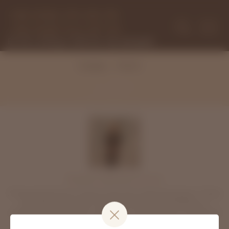
+38 (096) 251-69-39
+38 (068) 943-87-92
Вт-Сб з 9.00 до 19.00, Пн., Нд. вихідний
Статті
Головна
Владислава Донченко
Лікар-дерматолог вищої категорії, дерматохірург. Лікар
anti-age медицини. Акушер-гінеколог. Фахівець з
лазерних технологій і трихології. Засновник і головний
лікар клініки «Правильна косметологія».