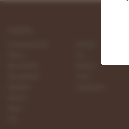
ПОСЛУГИ
Послуги від А до Я
Епіляція
Піллети
Очі
Для чоловіків
Волосся
Омолодження
Інтим
Лікування
Консультації
Обличчя
Шкіра
Тіло