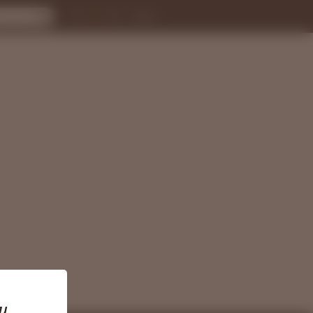
RU
UA
EN
Меню
и