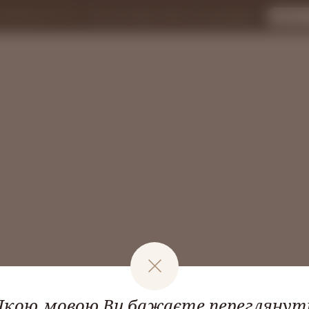
 (068) 943-87-92
Вт-Сб з 9.00 до 19.00, Пн., Нд. вихідний
Якою мовою Ви бажаєте переглянут