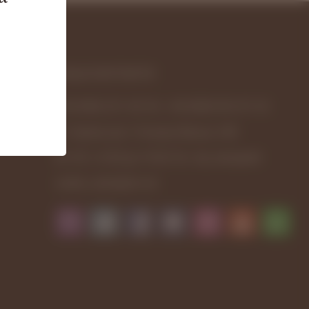
НАШІ КОНТАКТИ
+38 (096) 251-69-39
,
+38 (068) 943-87-92
м. Харків, вул. Отакара Яроша, 24Б
Вт-Сб з 9.00 до 19.00, Пн., Нд. вихідний
estetic_adm@ukr.net